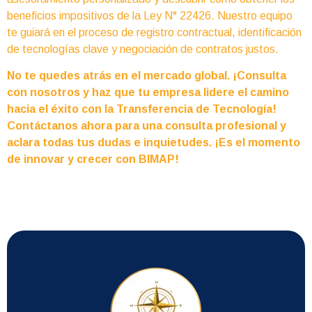
beneficios impositivos de la Ley N° 22426. Nuestro equipo
te guiará en el proceso de registro contractual, identificación
de tecnologías clave y negociación de contratos justos.
No te quedes atrás en el mercado global. ¡Consulta
con nosotros y haz que tu empresa lidere el camino
hacia el éxito con la Transferencia de Tecnología!
Contáctanos ahora para una consulta profesional y
aclara todas tus dudas e inquietudes. ¡Es el momento
de innovar y crecer con BIMAP!