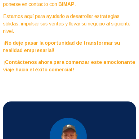
ponerse en contacto con
BIMAP
.
Estamos aquí para ayudarlo a desarrollar estrategias
sólidas, impulsar sus ventas y llevar su negocio al siguiente
nivel.
¡No deje pasar la oportunidad de transformar su
realidad empresarial!
¡Contáctenos ahora para comenzar este emocionante
viaje hacia el éxito comercial!