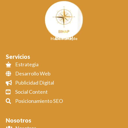
BIMAP
Hacelo Simple
Servicios
Estrategia
Desarrollo Web
Publicidad Digital
Social Content
Posicionamiento SEO
Nosotros