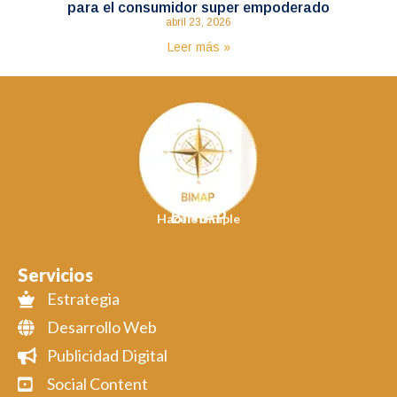
para el consumidor super empoderado
abril 23, 2026
Leer más »
BIMAP
Hacelo Simple
Servicios
Estrategia
Desarrollo Web
Publicidad Digital
Social Content