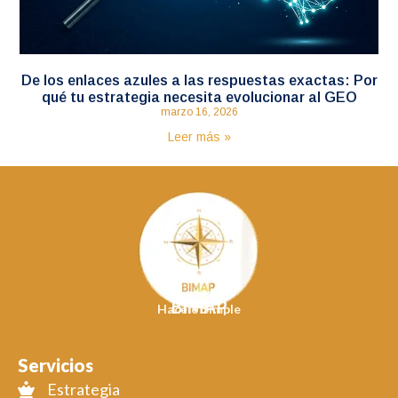
De los enlaces azules a las respuestas exactas: Por
qué tu estrategia necesita evolucionar al GEO
marzo 16, 2026
Leer más »
BIMAP
Hacelo Simple
Servicios
Estrategia