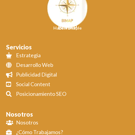
BIMAP
Hacelo Simple
Servicios
Estrategia
Desarrollo Web
Publicidad Digital
Social Content
Posicionamiento SEO
Nosotros
Nosotros
¿Cómo Trabajamos?