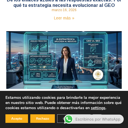
qué tu estrategia necesita evolucionar al GEO
marzo 16, 2026
Leer más »
IA Estratégica aplicada al negocio: Cómo
Estamos utilizando cookies para brindarle la mejor experiencia
en nuestro sitio web. Puede obtener más información sobre qué
posicionar tu Empresa en la era de la Inteligencia
cookies estamos utilizando o desactivarlas en
settings
.
Artificial
marzo 3, 2026
Cerrar el banner
Acepto
Rechazo
Configuración
Escribinos por WhatsApp
Leer más »