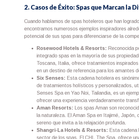
2. Casos de Éxito: Spas que Marcan la D
Cuando hablamos de spas hoteleros que han logrado de
encontramos numerosos ejemplos inspiradores alred
potencial de sus spas para diferenciarse de la compe
Rosewood Hotels & Resorts:
Reconocida po
integrado spas en la mayoría de sus propiedad
Toscana, Italia, ofrece tratamientos inspirados 
en un destino de referencia para los amantes d
Six Senses:
Esta cadena hotelera es sinónimo
de tratamientos holísticos y personalizados, ut
Senses Spa en Yao Noi, Tailandia, es un ejempl
ofrecer una experiencia verdaderamente trans
Aman Resorts:
Los spas Aman son reconocidos
la naturaleza. El Aman Spa en Itajimé, Japón, 
sereno que invita a la relajación profunda.
Shangri-La Hotels & Resorts:
Esta cadena ho
sector de los spas. El CHI, The Spa, ofrece un