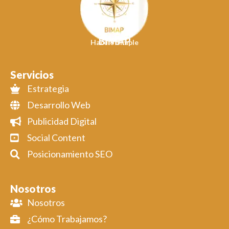
BIMAP
Hacelo Simple
Servicios
Estrategia
Desarrollo Web
Publicidad Digital
Social Content
Posicionamiento SEO
Nosotros
Nosotros
¿Cómo Trabajamos?