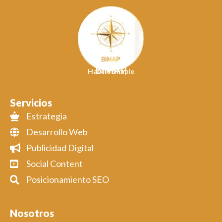
BIMAP
Hacelo Simple
Servicios
Estrategia
Desarrollo Web
Publicidad Digital
Social Content
Posicionamiento SEO
Nosotros