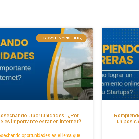
GROWTH MARKETING,
osechando Oportunidades: ¿Por
Rompiendo
e es importante estar en internet?
un posici
sechando oportunidades es el lema que