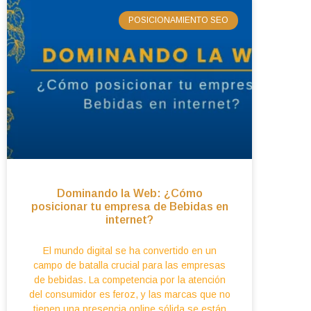
POSICIONAMIENTO SEO
Dominando la Web: ¿Cómo
posicionar tu empresa de Bebidas en
internet?
El mundo digital se ha convertido en un
campo de batalla crucial para las empresas
de bebidas. La competencia por la atención
del consumidor es feroz, y las marcas que no
tienen una presencia online sólida se están