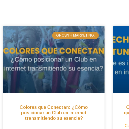
GROWTH MARKETING,
Colores que Conectan: ¿Cómo
C
posicionar un Club en internet
qu
transmitiendo su esencia?
Co