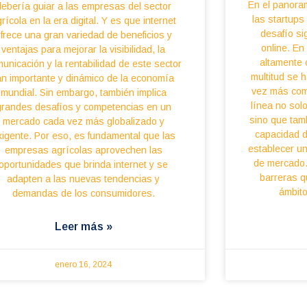
En el panora
debería guiar a las empresas del sector
las startup
rícola en la era digital. Y es que internet
desafío sig
frece una gran variedad de beneficios y
online. En
ventajas para mejorar la visibilidad, la
altamente 
unicación y la rentabilidad de este sector
multitud se 
an importante y dinámico de la economía
vez más com
mundial. Sin embargo, también implica
línea no solo
grandes desafíos y competencias en un
sino que tam
mercado cada vez más globalizado y
capacidad d
xigente. Por eso, es fundamental que las
establecer un
empresas agrícolas aprovechen las
de mercado.
oportunidades que brinda internet y se
barreras q
adapten a las nuevas tendencias y
ámbito
demandas de los consumidores.
Leer más »
enero 16, 2024